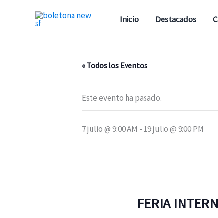
Ir
al
Inicio
Destacados
C
contenido
« Todos los Eventos
Este evento ha pasado.
7 julio @ 9:00 AM
-
19 julio @ 9:00 PM
FERIA INTERN