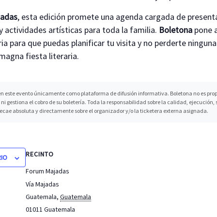
jadas
, esta edición promete una agenda cargada de presenta
y actividades artísticas para toda la familia.
Boletona
pone a
ia para que puedas planificar tu visita y no perderte ninguna
agna fiesta literaria.
n este evento únicamente como plataforma de difusión informativa. Boletona no es propi
ni gestiona el cobro de su boletería. Toda la responsabilidad sobre la calidad, ejecución
recae absoluta y directamente sobre el organizador y/o la ticketera externa asignada.
RECINTO
RIO
Forum Majadas
Vía Majadas
Guatemala
,
Guatemala
01011
Guatemala