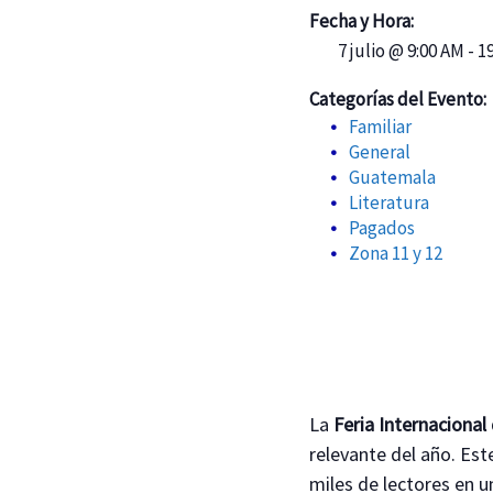
Fecha y Hora:
7 julio @ 9:00 AM
-
19
Categorías del Evento:
Familiar
General
Guatemala
Literatura
Pagados
Zona 11 y 12
La
Feria Internaciona
relevante del año. Est
miles de lectores en u