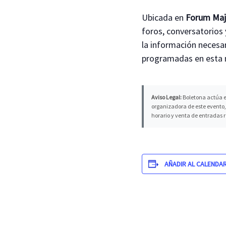
Ubicada en
Forum Ma
foros, conversatorios 
la información necesar
programadas en esta m
Aviso Legal:
Boletona actúa e
organizadora de este evento, 
horario y venta de entradas 
AÑADIR AL CALENDA