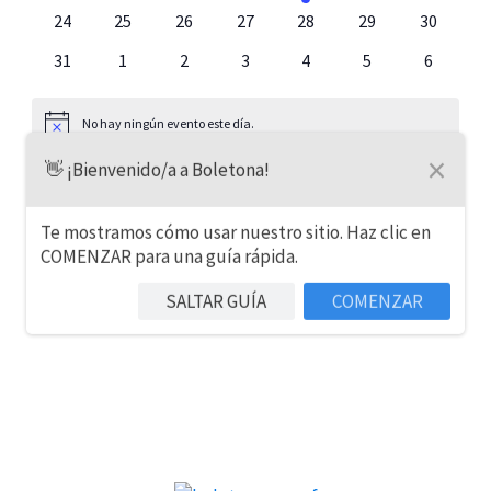
eventos
eventos
eventos
eventos
evento
eventos
eventos
0
0
0
0
0
0
0
24
25
26
27
28
29
30
eventos
eventos
eventos
eventos
eventos
eventos
eventos
0
0
0
0
0
0
0
31
1
2
3
4
5
6
eventos
eventos
eventos
eventos
eventos
eventos
eventos
No hay ningún evento este día.
Aviso
×
👋 ¡Bienvenido/a a Boletona!
Jul
Este mes
Sep
Te mostramos cómo usar nuestro sitio. Haz clic en
COMENZAR para una guía rápida.
SUSCRIBIRSE AL CALENDARIO
SALTAR GUÍA
COMENZAR