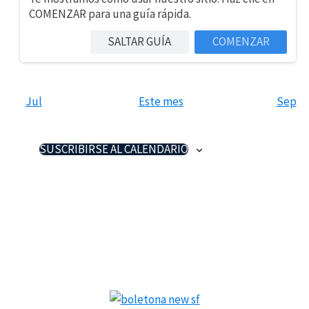
No se ha encontrado ningún resultado.
Aviso
COMENZAR para una guía rápida.
SALTAR GUÍA
COMENZAR
No hay ningún evento este día.
Aviso
Jul
Este mes
Sep
SUSCRIBIRSE AL CALENDARIO