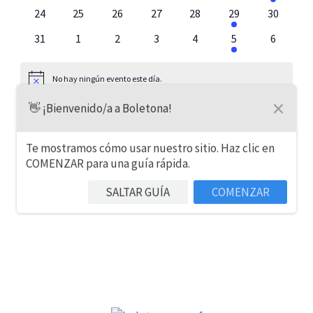
eventos
eventos
eventos
eventos
eventos
eventos
evento
0
0
0
0
0
1
0
24
25
26
27
28
29
30
eventos
eventos
eventos
eventos
eventos
evento
eventos
0
0
0
0
0
1
0
31
1
2
3
4
5
6
eventos
eventos
eventos
eventos
eventos
evento
eventos
No hay ningún evento este día.
Aviso
×
👋 ¡Bienvenido/a a Boletona!
Jul
Este mes
Sep
Te mostramos cómo usar nuestro sitio. Haz clic en
COMENZAR para una guía rápida.
SUSCRIBIRSE AL CALENDARIO
SALTAR GUÍA
COMENZAR