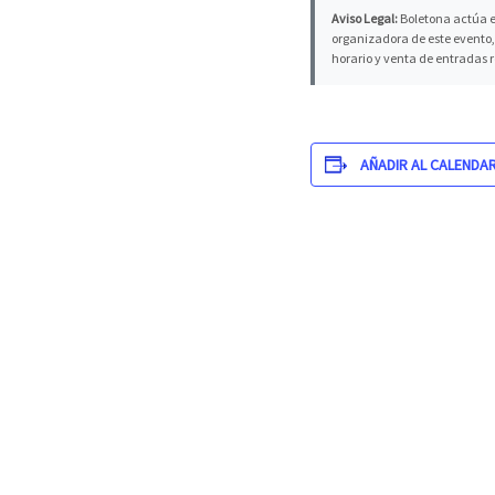
Aviso Legal:
Boletona actúa e
organizadora de este evento, 
horario y venta de entradas 
AÑADIR AL CALENDA