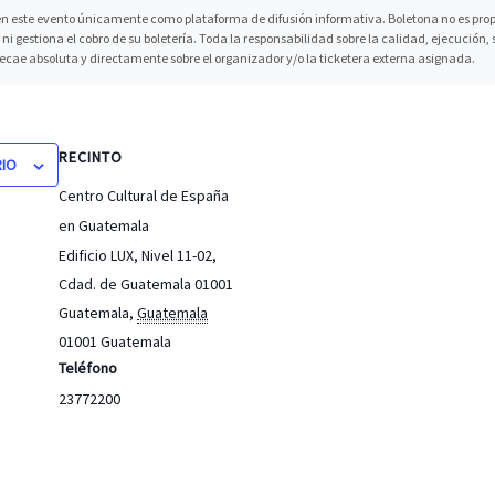
n este evento únicamente como plataforma de difusión informativa. Boletona no es propi
ni gestiona el cobro de su boletería. Toda la responsabilidad sobre la calidad, ejecución
recae absoluta y directamente sobre el organizador y/o la ticketera externa asignada.
RECINTO
RIO
Centro Cultural de España
en Guatemala
Edificio LUX, Nivel 11-02,
Cdad. de Guatemala 01001
Guatemala
,
Guatemala
01001
Guatemala
Teléfono
23772200