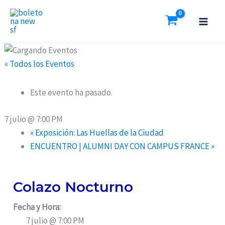
Ir
al
contenido
« Todos los Eventos
Este evento ha pasado.
7 julio @ 7:00 PM
«
Exposición: Las Huellas de la Ciudad
ENCUENTRO | ALUMNI DAY CON CAMPUS FRANCE
»
Colazo Nocturno
Fecha y Hora:
7 julio @ 7:00 PM