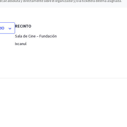
recae absoluta y directamente sobre el organizador y/o la ticketera externa asignada.
RECINTO
RIO
Sala de Cine – Fundación
Ixcanul