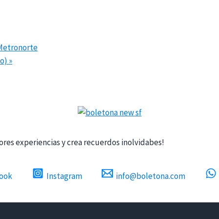
 Metronorte
do)
»
res experiencias y crea recuerdos inolvidabes!
ook
Instagram
info@boletona.com