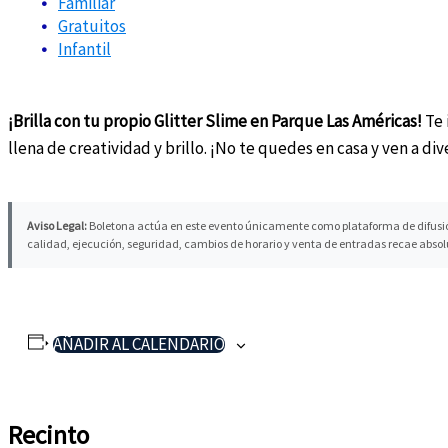
Familiar
Gratuitos
Infantil
¡Brilla con tu propio Glitter Slime en Parque Las Américas!
Te 
llena de creatividad y brillo. ¡No te quedes en casa y ven a div
Aviso Legal:
Boletona actúa en este evento únicamente como plataforma de difusión i
calidad, ejecución, seguridad, cambios de horario y venta de entradas recae absol
AÑADIR AL CALENDARIO
Recinto