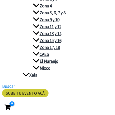
Zona 4
Zona 5, 6, 7 y 8
Zona 9 y 10
Zona 11 y 12
Zona 13 y 14
Zona 15 y 16
Zona 17, 18
CAES
El Naranjo
Mixco
Xela
Buscar
SUBE TU EVENTO ACÁ