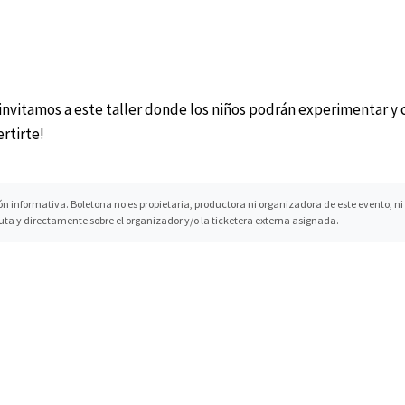
invitamos a este taller donde los niños podrán experimentar y 
ertirte!
nformativa. Boletona no es propietaria, productora ni organizadora de este evento, ni ge
uta y directamente sobre el organizador y/o la ticketera externa asignada.