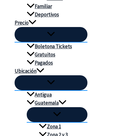
Familiar
Deportivos
Precio
Boletona Tickets
Gratuitos
Pagados
Ubicación
Antigua
Guatemala
Zona 1
Zona 2 y 3