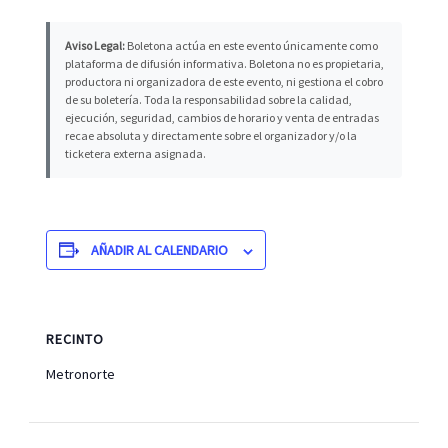
Aviso Legal:
Boletona actúa en este evento únicamente como
plataforma de difusión informativa. Boletona no es propietaria,
productora ni organizadora de este evento, ni gestiona el cobro
de su boletería. Toda la responsabilidad sobre la calidad,
ejecución, seguridad, cambios de horario y venta de entradas
recae absoluta y directamente sobre el organizador y/o la
ticketera externa asignada.
AÑADIR AL CALENDARIO
RECINTO
Metronorte