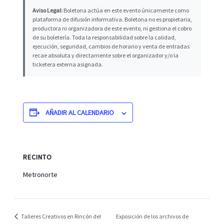
Aviso Legal:
Boletona actúa en este evento únicamente como
plataforma de difusión informativa. Boletona no es propietaria,
productora ni organizadora de este evento, ni gestiona el cobro
de su boletería. Toda la responsabilidad sobre la calidad,
ejecución, seguridad, cambios de horario y venta de entradas
recae absoluta y directamente sobre el organizador y/o la
ticketera externa asignada.
AÑADIR AL CALENDARIO
RECINTO
Metronorte
Talleres Creativos en Rincón del
Exposición de los archivos de