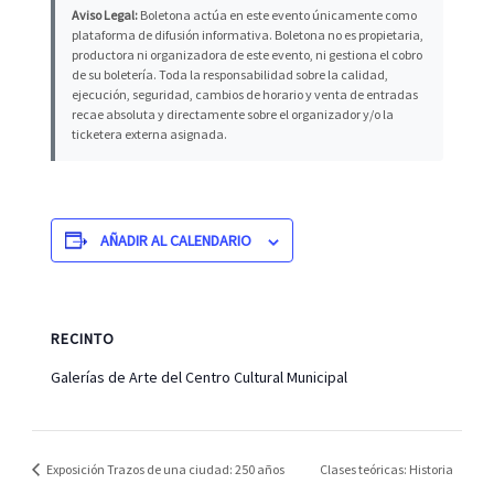
Aviso Legal:
Boletona actúa en este evento únicamente como
plataforma de difusión informativa. Boletona no es propietaria,
productora ni organizadora de este evento, ni gestiona el cobro
de su boletería. Toda la responsabilidad sobre la calidad,
ejecución, seguridad, cambios de horario y venta de entradas
recae absoluta y directamente sobre el organizador y/o la
ticketera externa asignada.
AÑADIR AL CALENDARIO
RECINTO
Galerías de Arte del Centro Cultural Municipal
Exposición Trazos de una ciudad: 250 años
Clases teóricas: Historia