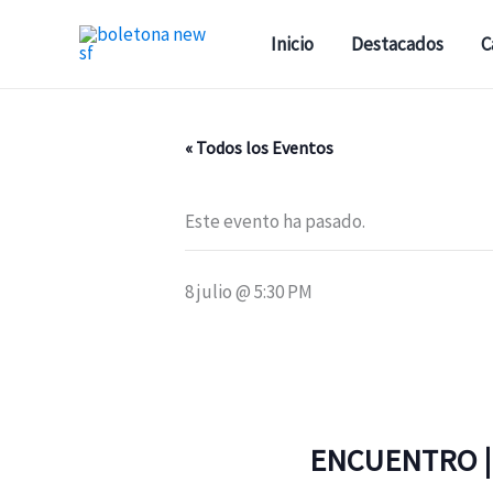
Ir
al
Inicio
Destacados
C
contenido
« Todos los Eventos
Este evento ha pasado.
8 julio @ 5:30 PM
ENCUENTRO |