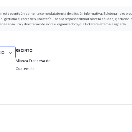
n este evento únicamente como plataforma de difusión informativa. Boletona no es propi
ni gestiona el cobro de su boletería. Toda la responsabilidad sobre la calidad, ejecución
recae absoluta y directamente sobre el organizador y/o la ticketera externa asignada.
RECINTO
RIO
Alianza Francesa de
Guatemala