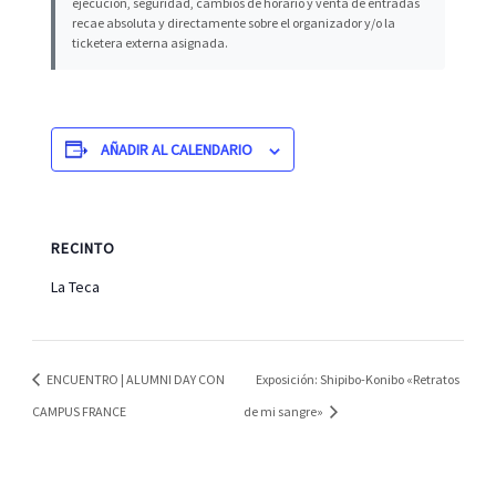
ejecución, seguridad, cambios de horario y venta de entradas
recae absoluta y directamente sobre el organizador y/o la
ticketera externa asignada.
AÑADIR AL CALENDARIO
RECINTO
La Teca
ENCUENTRO | ALUMNI DAY CON
Exposición: Shipibo-Konibo «Retratos
CAMPUS FRANCE
de mi sangre»