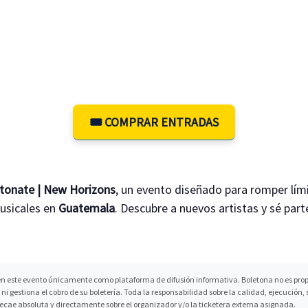
🎟️ COMPRAR ENTRADAS
tonate | New Horizons
, un evento diseñado para romper lími
usicales en
Guatemala
. Descubre a nuevos artistas y sé part
n este evento únicamente como plataforma de difusión informativa. Boletona no es propi
ni gestiona el cobro de su boletería. Toda la responsabilidad sobre la calidad, ejecución
recae absoluta y directamente sobre el organizador y/o la ticketera externa asignada.