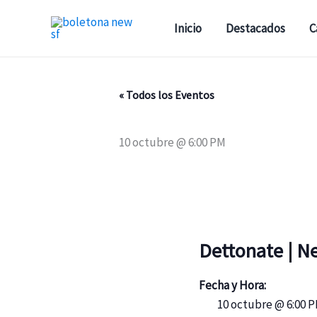
Ir
al
Inicio
Destacados
C
contenido
« Todos los Eventos
10 octubre @ 6:00 PM
Dettonate | N
Fecha y Hora:
10 octubre @ 6:00 