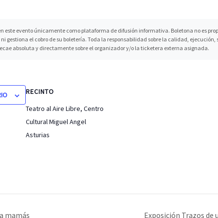
n este evento únicamente como plataforma de difusión informativa. Boletona no es propi
ni gestiona el cobro de su boletería. Toda la responsabilidad sobre la calidad, ejecución
recae absoluta y directamente sobre el organizador y/o la ticketera externa asignada.
RECINTO
RIO
Teatro al Aire Libre, Centro
Cultural Miguel Angel
Asturias
ara mamás
Exposición Trazos de u