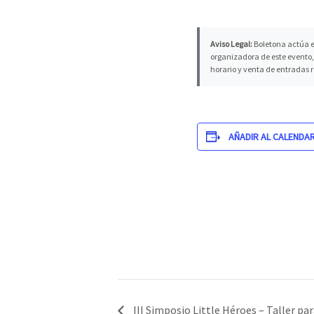
Aviso Legal:
Boletona actúa e
organizadora de este evento, 
horario y venta de entradas 
AÑADIR AL CALENDA
III Simposio Little Héroes – Taller p