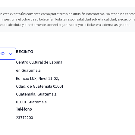
n este evento únicamente como plataforma de difusión informativa. Boletona no es propi
ni gestiona el cobro de su boletería. Toda la responsabilidad sobre la calidad, ejecución
recae absoluta y directamente sobre el organizador y/o la ticketera externa asignada.
RECINTO
RIO
Centro Cultural de España
en Guatemala
Edificio LUX, Nivel 11-02,
Cdad. de Guatemala 01001
Guatemala
,
Guatemala
01001
Guatemala
Teléfono
23772200