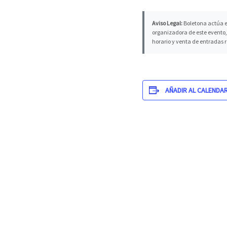
Aviso Legal:
Boletona actúa e
organizadora de este evento, 
horario y venta de entradas 
AÑADIR AL CALENDA