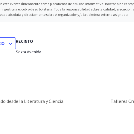
n este evento únicamente como plataforma de difusión informativa. Boletona no es propi
ni gestiona el cobro de su boletería. Toda la responsabilidad sobre la calidad, ejecución
recae absoluta y directamente sobre el organizador y/o la ticketera externa asignada.
RECINTO
RIO
Sexta Avenida
o desde la Literatura y Ciencia
Talleres Cr