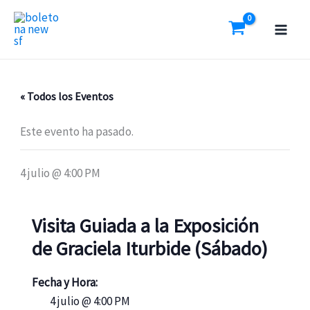
Ir
al
contenido
« Todos los Eventos
Este evento ha pasado.
4 julio @ 4:00 PM
Visita Guiada a la Exposición
de Graciela Iturbide (Sábado)
Fecha y Hora:
4 julio @ 4:00 PM