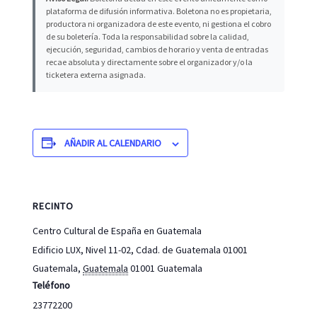
plataforma de difusión informativa. Boletona no es propietaria,
productora ni organizadora de este evento, ni gestiona el cobro
de su boletería. Toda la responsabilidad sobre la calidad,
ejecución, seguridad, cambios de horario y venta de entradas
recae absoluta y directamente sobre el organizador y/o la
ticketera externa asignada.
AÑADIR AL CALENDARIO
RECINTO
Centro Cultural de España en Guatemala
Edificio LUX, Nivel 11-02, Cdad. de Guatemala 01001
Guatemala
,
Guatemala
01001
Guatemala
Teléfono
23772200