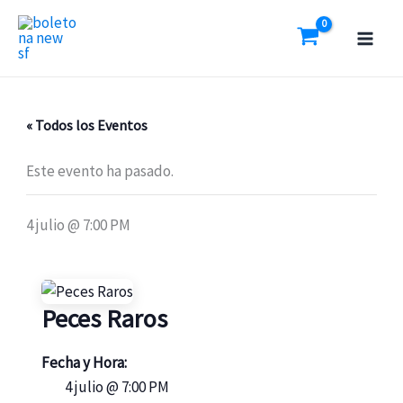
Ir
al
contenido
« Todos los Eventos
Este evento ha pasado.
4 julio @ 7:00 PM
Peces Raros
Fecha y Hora:
4 julio @ 7:00 PM