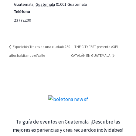
Guatemala
,
Guatemala
01001
Guatemala
Teléfono
23772200
Exposición Trazos de una ciudad: 250
THE CITY FEST presenta AXEL
años habitando el Valle
CATALÁN EN GUATEMALA
Tu guía de eventos en Guatemala. ¡Descubre las
mejores experiencias y crea recuerdos inolvidabes!