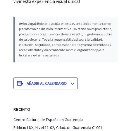
vivir esta experiencia visual única!
Aviso Legal:
Boletona actúa en este evento únicamente como
plataforma de difusión informativa. Boletona no es propietaria,
productora ni organizadora de este evento, ni gestiona el cobro
de su boletería. Toda la responsabilidad sobre la calidad,
ejecución, seguridad, cambios de horario y venta de entradas
recae absoluta y directamente sobre el organizador y/o la
ticketera externa asignada.
AÑADIR AL CALENDARIO
RECINTO
Centro Cultural de España en Guatemala
Edificio LUX, Nivel 11-02, Cdad. de Guatemala 01001