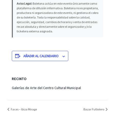
Aviso Legal:
Boletona actúa en este evento únicamente como
plataforma de difusión informativa. Boletona no es propietaria,
productora ni organizadora de este evento, ni gestiona el cobro
de su boletería. Toda la responsabilidad sobre la calidad,
ejecución, seguridad, cambios de horario y venta de entradas
recae absoluta y directamente sobre el organizador y/o la
ticketera externa asignada.
AÑADIR AL CALENDARIO
RECINTO
Galerías de Arte del Centro Cultural Municipal
Faces – Ibiza Mirage
Bazar Futbolero