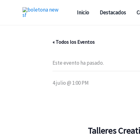
Ir
al
Inicio
Destacados
C
contenido
« Todos los Eventos
Este evento ha pasado.
4 julio @ 1:00 PM
Talleres Creat