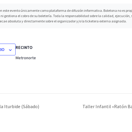
n este evento únicamente como plataforma de difusión informativa. Boletona no es propi
ni gestiona el cobro de su boletería. Toda la responsabilidad sobre la calidad, ejecución
recae absoluta y directamente sobre el organizador y/o la ticketera externa asignada.
RECINTO
RIO
Metronorte
la Iturbide (Sábado)
Taller Infantil «Ratón B