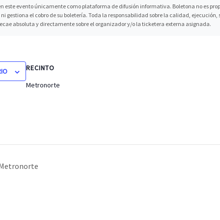
n este evento únicamente como plataforma de difusión informativa. Boletona no es propi
ni gestiona el cobro de su boletería. Toda la responsabilidad sobre la calidad, ejecución
recae absoluta y directamente sobre el organizador y/o la ticketera externa asignada.
RECINTO
RIO
Metronorte
e Metronorte