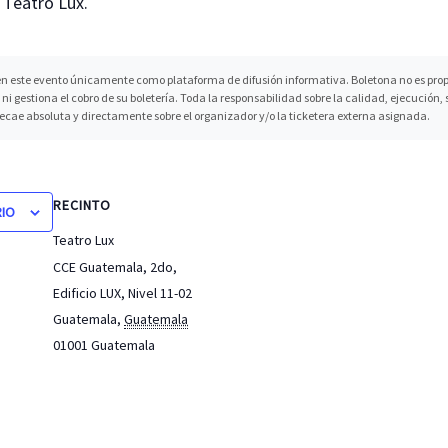
o Teatro Lux.
n este evento únicamente como plataforma de difusión informativa. Boletona no es propi
ni gestiona el cobro de su boletería. Toda la responsabilidad sobre la calidad, ejecución
recae absoluta y directamente sobre el organizador y/o la ticketera externa asignada.
RECINTO
RIO
Teatro Lux
CCE Guatemala, 2do,
Edificio LUX, Nivel 11-02
Guatemala
,
Guatemala
01001
Guatemala