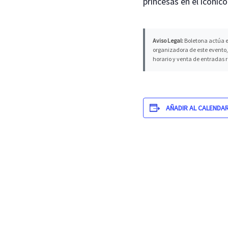
princesas en el icónic
Aviso Legal:
Boletona actúa e
organizadora de este evento, 
horario y venta de entradas 
AÑADIR AL CALENDA