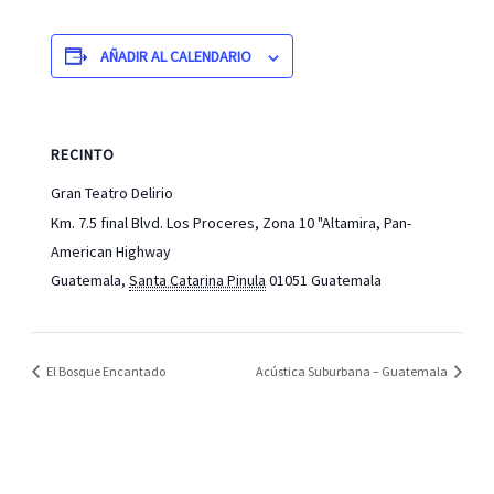
AÑADIR AL CALENDARIO
RECINTO
Gran Teatro Delirio
Km. 7.5 final Blvd. Los Proceres, Zona 10 "Altamira, Pan-
American Highway
Guatemala
,
Santa Catarina Pinula
01051
Guatemala
El Bosque Encantado
Acústica Suburbana – Guatemala