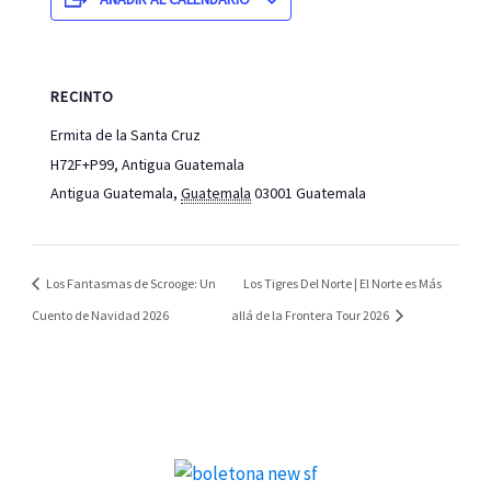
RECINTO
Ermita de la Santa Cruz
H72F+P99, Antigua Guatemala
Antigua Guatemala
,
Guatemala
03001
Guatemala
Los Fantasmas de Scrooge: Un
Los Tigres Del Norte | El Norte es Más
Cuento de Navidad 2026
allá de la Frontera Tour 2026