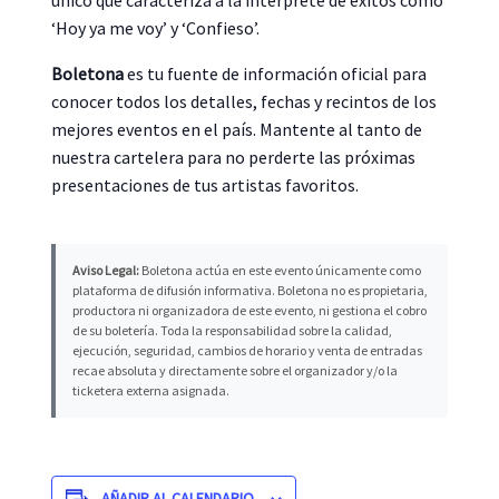
único que caracteriza a la intérprete de éxitos como
‘Hoy ya me voy’ y ‘Confieso’.
Boletona
es tu fuente de información oficial para
conocer todos los detalles, fechas y recintos de los
mejores eventos en el país. Mantente al tanto de
nuestra cartelera para no perderte las próximas
presentaciones de tus artistas favoritos.
Aviso Legal:
Boletona actúa en este evento únicamente como
plataforma de difusión informativa. Boletona no es propietaria,
productora ni organizadora de este evento, ni gestiona el cobro
de su boletería. Toda la responsabilidad sobre la calidad,
ejecución, seguridad, cambios de horario y venta de entradas
recae absoluta y directamente sobre el organizador y/o la
ticketera externa asignada.
AÑADIR AL CALENDARIO