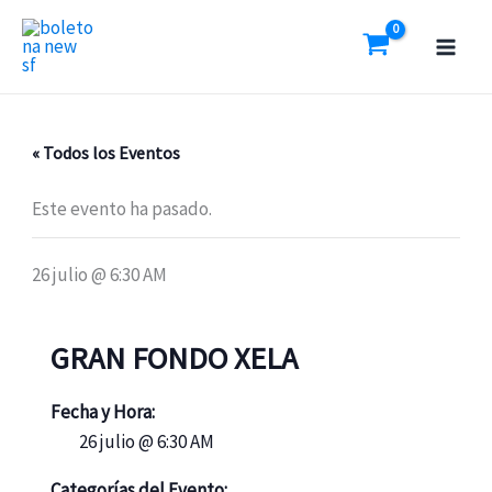
Ir
al
contenido
« Todos los Eventos
Este evento ha pasado.
26 julio @ 6:30 AM
GRAN FONDO XELA
Fecha y Hora:
26 julio @ 6:30 AM
Categorías del Evento: