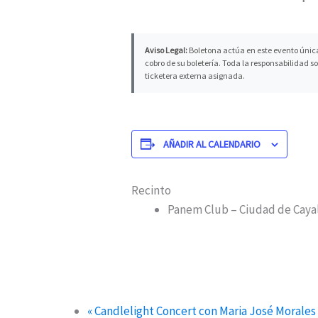
Aviso Legal:
Boletona actúa en este evento única
cobro de su boletería. Toda la responsabilidad s
ticketera externa asignada.
AÑADIR AL CALENDARIO
Recinto
Panem Club – Ciudad de Caya
«
Candlelight Concert con Maria José Morales