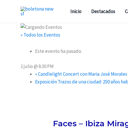
Ir
al
Inicio
Destacados
C
contenido
« Todos los Eventos
Este evento ha pasado.
2 julio @ 8:30 PM
«
Candlelight Concert con Maria José Morales
Exposición Trazos de una ciudad: 250 años hab
Faces – Ibiza Mira