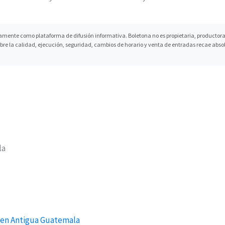
mente como plataforma de difusión informativa. Boletona no es propietaria, productora n
obre la calidad, ejecución, seguridad, cambios de horario y venta de entradas recae abso
la
 en Antigua Guatemala