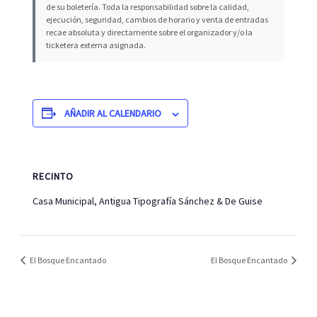
de su boletería. Toda la responsabilidad sobre la calidad,
ejecución, seguridad, cambios de horario y venta de entradas
recae absoluta y directamente sobre el organizador y/o la
ticketera externa asignada.
AÑADIR AL CALENDARIO
RECINTO
Casa Municipal, Antigua Tipografía Sánchez & De Guise
El Bosque Encantado
El Bosque Encantado