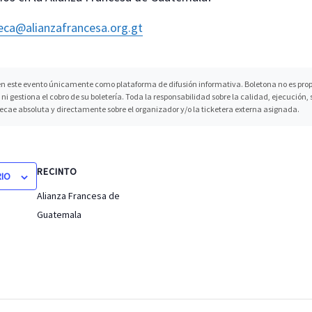
ca@alianzafrancesa.org.
gt
n este evento únicamente como plataforma de difusión informativa. Boletona no es propi
ni gestiona el cobro de su boletería. Toda la responsabilidad sobre la calidad, ejecución
recae absoluta y directamente sobre el organizador y/o la ticketera externa asignada.
RECINTO
RIO
Alianza Francesa de
Guatemala