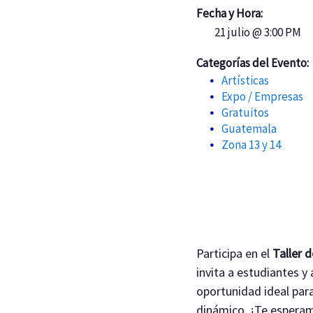
Fecha y Hora:
21 julio @ 3:00 PM
Categorías del Evento:
Artísticas
Expo / Empresas
Gratuitos
Guatemala
Zona 13 y 14
Participa en el
Taller 
invita a estudiantes y a
oportunidad ideal para
dinámico. ¡Te esperam