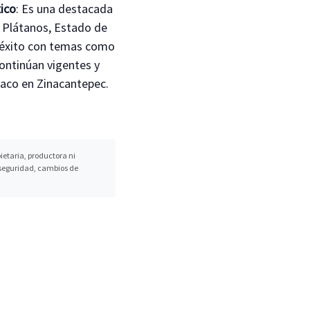
ico
: Es una destacada
 Plátanos, Estado de
o éxito con temas como
Continúan vigentes y
Taco en Zinacantepec.
etaria, productora ni
, seguridad, cambios de