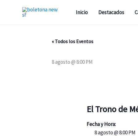
Ir
al
Inicio
Destacados
C
contenido
« Todos los Eventos
8 agosto @ 8:00 PM
El Trono de Mé
Fecha y Hora:
8 agosto @ 8:00 PM