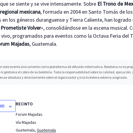
que se siente y se vive intensamente. Sobre
El Trono de Mex
a
regional mexicana
, formada en 2004 en Santo Tomás de los
s en los géneros duranguense y Tierra Caliente, han lograd
«
Prometiste Volver
«, consolidándose en la escena musical. 
 vivo, programados para eventos como la Octava Feria del 
orum Majadas
, Guatemala.
n este evento únicamente como plataforma de difusión informativa. Boletona no es propi
ni gestiona el cobro de su boletería. Toda la responsabilidad sobre la calidad, ejecución
recae absoluta y directamente sobre el organizador y/o la ticketera externa asignada.
RECINTO
RIO
Forum Majadas
Vía Majadas
Guatemala
,
Guatemala