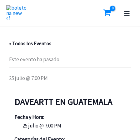
Ir
al
contenido
« Todos los Eventos
Este evento ha pasado.
25 julio @ 7:00 PM
DAVEARTT EN GUATEMALA
Fecha y Hora:
25 julio @ 7:00 PM
Categorías del Evento: