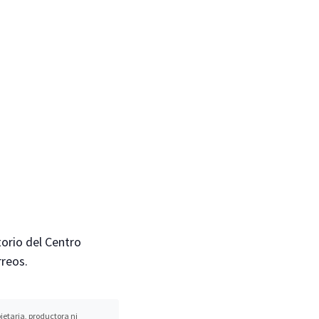
torio del Centro
rreos.
etaria, productora ni