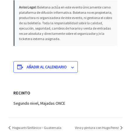
Aviso Legal:
Boletona actúa en este evento únicamente como
plataforma de difusión informativa. Boletona no es propietaria,
productora ni organizadora de este evento, ni gestiona el cobro
de su boletería. Toda la responsabilidad sobre la calidad,
ejecución, seguridad, cambios de horario y venta de entradas
recae absoluta y directamente sobre el organizador y/o la
ticketera externa asignada.
AÑADIR AL CALENDARIO
RECINTO
Segundo nivel, Majadas ONCE
Hogwarts Sinfónico – Guatemala
Vino y pintura con Hugo Perez