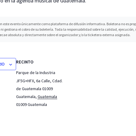
o en la agenda musical de Guatemala.
n este evento únicamente como plataforma de difusión informativa. Boletona no es propi
ni gestiona el cobro de su boletería. Toda la responsabilidad sobre la calidad, ejecución
recae absoluta y directamente sobre el organizador y/o la ticketera externa asignada.
RECINTO
RIO
Parque de la Industria
JF5G+HFX, 6a Calle, Cdad.
de Guatemala 01009
Guatemala
,
Guatemala
01009
Guatemala