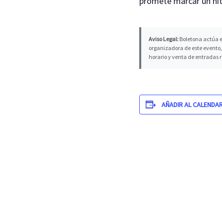
promete marcar un hit
Aviso Legal:
Boletona actúa e
organizadora de este evento, 
horario y venta de entradas 
AÑADIR AL CALENDA