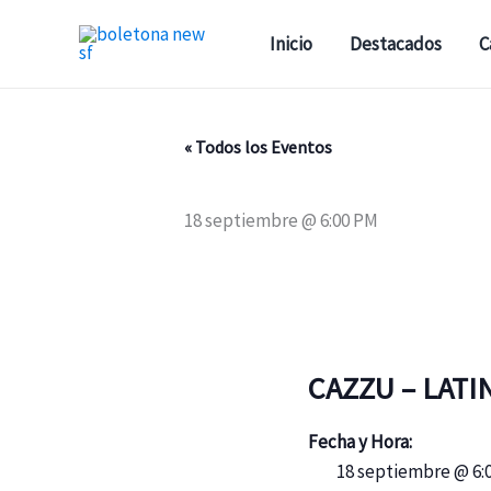
Ir
al
Inicio
Destacados
C
contenido
« Todos los Eventos
18 septiembre @ 6:00 PM
CAZZU – LATI
Fecha y Hora:
18 septiembre @ 6: