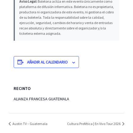
Aviso Legal:
Boletona actúa en este evento únicamente como
plataforma de difusión informativa. Boletona no es propietaria,
productora ni organizadora de este evento, ni gestiona el cobro
de su boletería. Toda la responsabilidad sobre la calidad,
ejecución, seguridad, cambios de horario y venta de entradas
recae absoluta y directamente sobre el organizador y/o la
ticketera externa asignada.
AÑADIR AL CALENDARIO
RECINTO
ALIANZA FRANCESA GUATEMALA
Austin TV – Guatemala
Cultura Profética | En Vivo Tour 2026