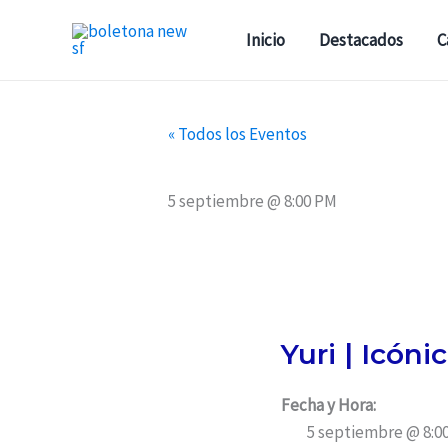
Ir
al
Inicio
Destacados
C
contenido
« Todos los Eventos
5 septiembre @ 8:00 PM
Yuri | Icóni
Fecha y Hora:
5 septiembre @ 8:0