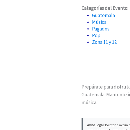
Categorías del Evento:
Guatemala
Música
Pagados
Pop
Zona 11 y 12
Prepárate para disfrut
Guatemala. Mantente 
música.
Aviso Legal:
Boletona actúa e