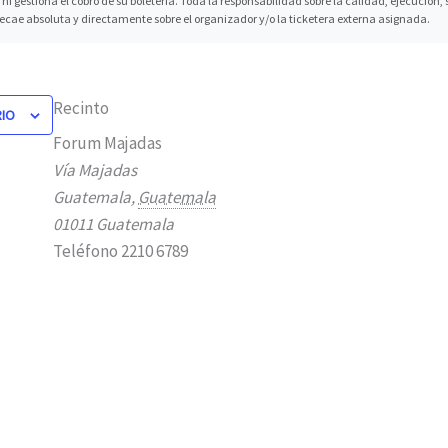
ni gestiona el cobro de su boletería. Toda la responsabilidad sobre la calidad, ejecución
recae absoluta y directamente sobre el organizador y/o la ticketera externa asignada.
Recinto
RIO
Forum Majadas
Vía Majadas
Guatemala
,
Guatemala
01011
Guatemala
Teléfono
2210 6789