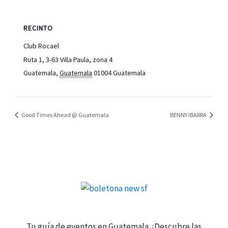
RECINTO
Club Rocael
Ruta 1, 3-63 Villa Paula, zona 4
Guatemala
,
Guatemala
01004
Guatemala
Good Times Ahead @ Guatemala
BENNY IBARRA
Tu guía de eventos en Guatemala. ¡Descubre las