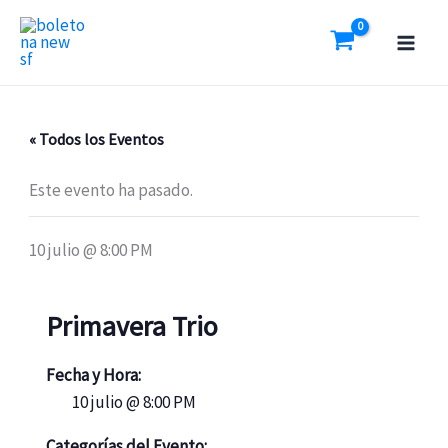
Ir
al
contenido
« Todos los Eventos
Este evento ha pasado.
10 julio @ 8:00 PM
Primavera Trio
Fecha y Hora:
10 julio @ 8:00 PM
Categorías del Evento: