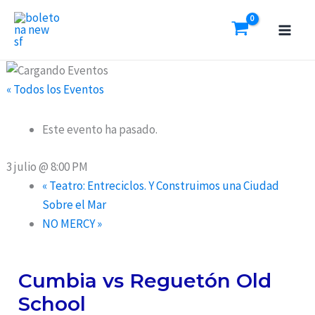
Ir
al
contenido
« Todos los Eventos
Este evento ha pasado.
3 julio @ 8:00 PM
«
Teatro: Entreciclos. Y Construimos una Ciudad
Sobre el Mar
NO MERCY
»
Cumbia vs Reguetón Old
School