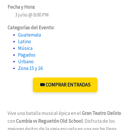
Fecha y Hora:
3 julio @ 8:00 PM
Categorías del Evento:
Guatemala
Latino
Música
Pagados
Urbano
Zona 15 y 16
🎟️ COMPRAR ENTRADAS
Vive una batalla musical épica en el
Gran Teatro Delirio
con
Cumbia vs Reguetón Old School
. Disfruta de los
mejores éxitos de la vieja escuela en una noche llena