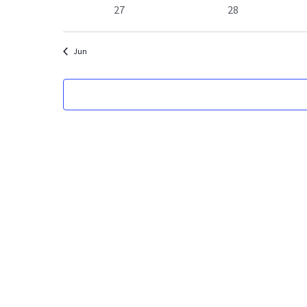
eventos
eventos
0
0
27
28
eventos
eventos
Jun