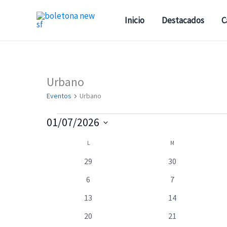
Ir
al
Inicio
Destacados
C
contenido
LUNES
MARTES
Urbano
Eventos
Eventos
Urbano
01/07/2026
Selecciona
Calendario
L
M
la
de
0
0
29
30
fecha.
Eventos
eventos
eventos
0
0
6
7
eventos
eventos
0
0
13
14
eventos
eventos
0
0
20
21