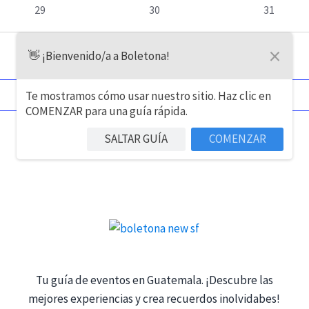
eventos
eventos
eventos
0
0
0
29
30
31
eventos
eventos
eventos
×
Este mes
👋 ¡Bienvenido/a a Boletona!
Te mostramos cómo usar nuestro sitio. Haz clic en
SUSCRIBIRSE AL CALENDARIO
COMENZAR para una guía rápida.
SALTAR GUÍA
COMENZAR
Tu guía de eventos en Guatemala. ¡Descubre las
mejores experiencias y crea recuerdos inolvidabes!